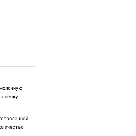
 молочную
ую пенку
иготовленной
количество