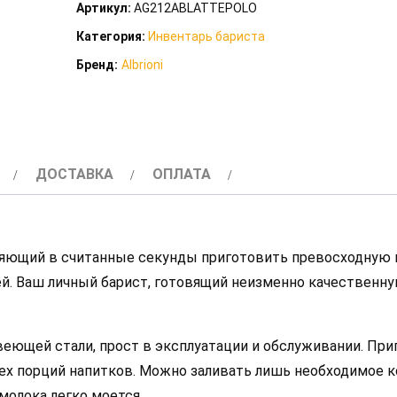
Артикул:
AG212ABLATTEPOLO
капучинатор
Категория:
Инвентарь бариста
Albrioni
Бренд:
Albrioni
LattePolo
ДОСТАВКА
ОПЛАТА
оляющий в считанные секунды приготовить превосходную
йлей. Ваш личный барист, готовящий неизменно качественн
веющей стали, прост в эксплуатации и обслуживании. Пр
ех порций напитков. Можно заливать лишь необходимое 
молока легко моется.