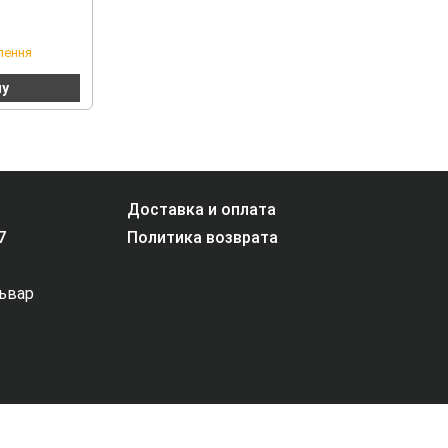
лення
ну
Доставка и оплата
7
Политика возврата
львар