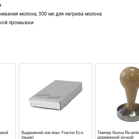
я
нивания молока, 300 мл для нагрева молока
гкой промывки
евой
Выдвижной нок-бокс Fracino Eco
Темпер Nuova Ricambi
(ящик)
деревянной ручкой