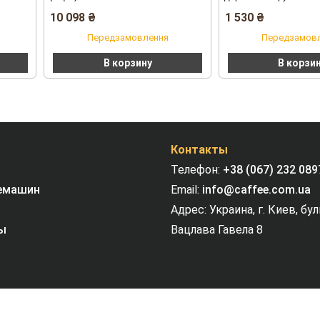
10 098
₴
1 530
₴
Передзамовлення
Передзамов
В корзину
В корзи
Контакты
Телефон:
+38 (067) 232 089
емашин
Email:
info@caffee.com.ua
Адрес: Украина, г. Киев, бу
ы
Вацлава Гавела 8
Copyright © 2004 - 2024 caffee.com.ua | AG Team