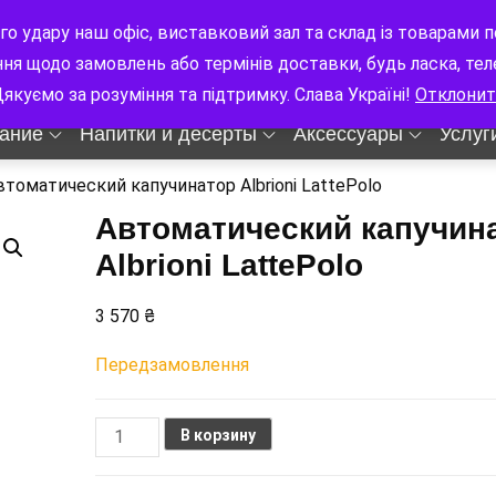
цлава Гавела 8
9:00-18:00 Пн-Сб
го удару наш офіс, виставковий зал та склад із товарам
ння щодо замовлень або термінів доставки, будь ласка, те
якуємо за розуміння та підтримку. Слава Україні!
Отклонит
ание
Напитки и десерты
Аксессуары
Услуг
втоматический капучинатор Albrioni LattePolo
Автоматический капучин
Albrioni LattePolo
3 570
₴
Передзамовлення
Количество
В корзину
товара
Автоматический