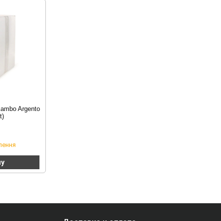
ambo Argento
t)
лення
ну