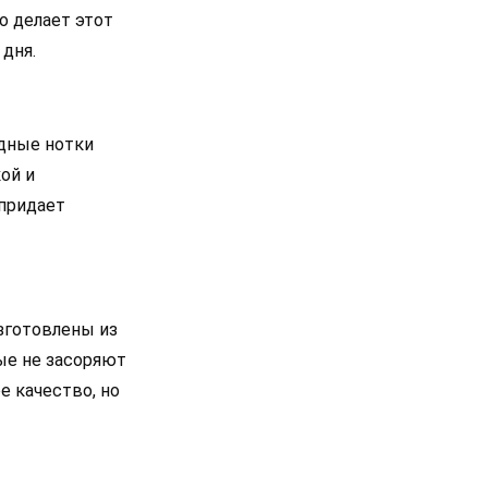
о делает этот
дня.
одные нотки
ой и
 придает
зготовлены из
ые не засоряют
е качество, но