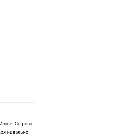
nuel Corposa.
аря идеально