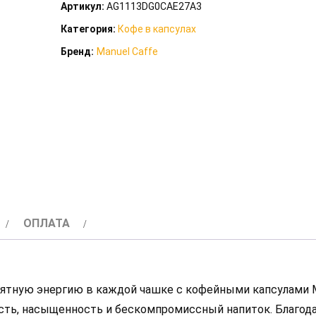
Артикул:
AG1113DG0CAE27A3
в
Категория:
Кофе в капсулах
капсулах
Бренд:
Manuel Caffe
Manuel
Corposa
50
шт
(Nespresso)
ОПЛАТА
ятную энергию в каждой чашке с кофейными капсулами Ma
пость, насыщенность и бескомпромиссный напиток. Благод