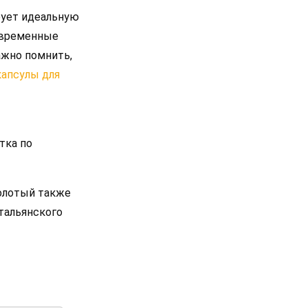
рует идеальную
овременные
ажно помнить,
капсулы для
тка по
молотый также
тальянского