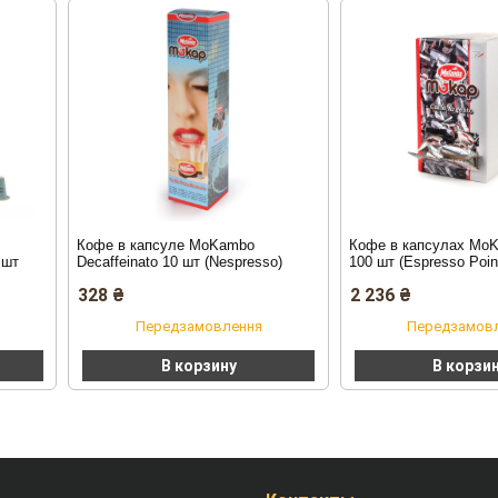
Кофе в капсуле MoKambo
Кофе в капсулах MoK
 шт
Decaffeinato 10 шт (Nespresso)
100 шт (Espresso Poin
328
₴
2 236
₴
Передзамовлення
Передзамов
В корзину
В корзи