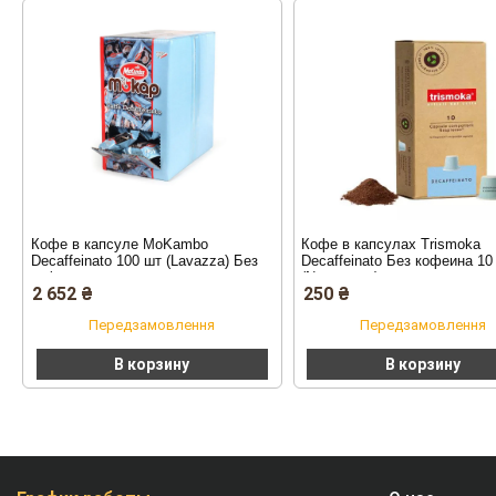
Кофе в капсуле MoKambo
Кофе в капсулах Trismoka
Decaffeinato 100 шт (Lavazza) Без
Decaffeinato Без кофеина 10
кофеина
(Nespresso)
2 652
₴
250
₴
Передзамовлення
Передзамовлення
В корзину
В корзину