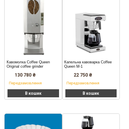
Кавомолка Coffee Queen
Капельна кавоварка Coffee
Original coffee grinder
Queen M-1
130 780
₴
22 750
₴
Передзамовлення
Передзамовлення
В кошик
В кошик