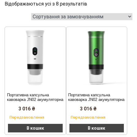
Відображаються усі з 8 результатів
Портативна капсульна
Портативна капсульна
кавоварка JN02 акумуляторна
кавоварка JN02 акумуляторна
з нагріванням, кавомашина
з нагріванням, кавомашина
3 016
₴
3 016
₴
Espresso maker USB (Білий)
Espresso maker USB
(Зелений)
Передзамовлення
Передзамовлення
В кошик
В кошик