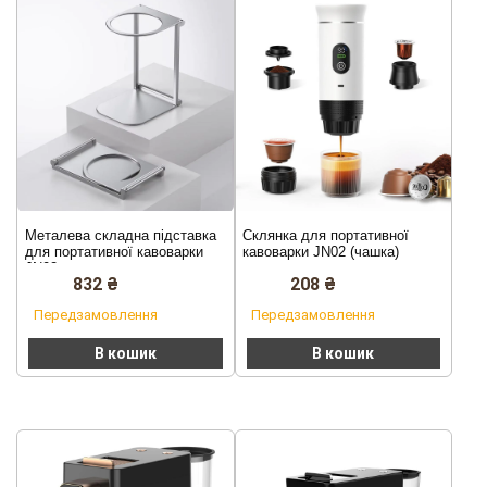
Металева складна підставка
Склянка для портативної
для портативної кавоварки
кавоварки JN02 (чашка)
JN02
832
₴
208
₴
Передзамовлення
Передзамовлення
В кошик
В кошик