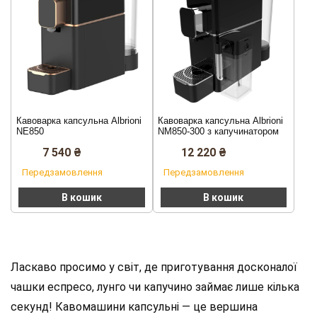
Кавоварка капсульна Albrioni
Кавоварка капсульна Albrioni
NE850
NM850-300 з капучинатором
7 540
₴
12 220
₴
Передзамовлення
Передзамовлення
В кошик
В кошик
Ласкаво просимо у світ, де приготування досконалої
чашки еспресо, лунго чи капучино займає лише кілька
секунд! Кавомашини капсульні — це вершина