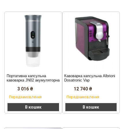
Портативна капсульна
Кавоварка капсульна Albrioni
кавоварка JN02 акумуляторна
Dosatronic Vap
з нагріванням, кавомашина
3 016
₴
12 740
₴
Espresso maker USB (Срібний)
Передзамовлення
Передзамовлення
В кошик
В кошик