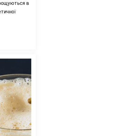
ирощуються в
етичної