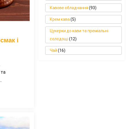
Кавове обладнання
(93)
Крем кава
(5)
Цукерки до кави та преміальні
смак і
солодощі
(12)
Чай
(16)
д
 та
…