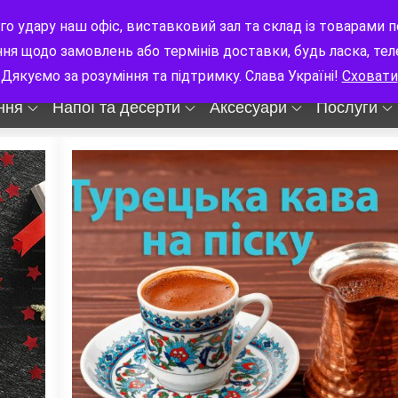
цлава Гавела 8
9:00-18:00 Пн-Сб
го удару наш офіс, виставковий зал та склад із товарам
ння щодо замовлень або термінів доставки, будь ласка, те
Дякуємо за розуміння та підтримку. Слава Україні!
Сховати
ння
Напої та десерти
Аксесуари
Послуги