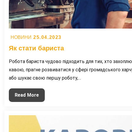
Posted
25.04.2023
НОВИНИ
on
Як стати бариста
Робота бариста чудово підходить для тих, хто захопл
кавою, прагне розвиватися у сфері громадського хар
або шукає свою першу роботу,…
Як
Read More
стати
бариста