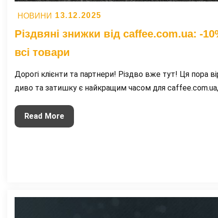
Posted
13.12.2025
НОВИНИ
on
Різдвяні знижки від caffee.com.ua: -10
всі товари
Дорогі клієнти та партнери! Різдво вже тут! Ця пора ві
диво та затишку є найкращим часом для caffee.com.ua
Різдвяні
Read More
знижки
від
caffee.com.ua:
-10%
на
всі
товари