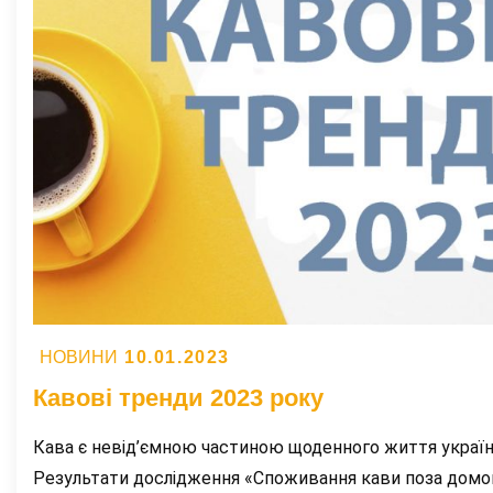
Posted
10.01.2023
НОВИНИ
on
Кавові тренди 2023 року
Кава є невід’ємною частиною щоденного життя україн
Результати дослідження «Споживання кави поза домо