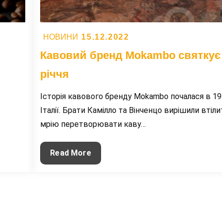
Posted
15.12.2022
НОВИНИ
on
Кавовий бренд Mokambo святкує 
річчя
Історія кавового бренду Mokambo почалася в 19
Італії. Брати Камілло та Вінченцо вирішили втіл
мрію перетворювати каву…
Кавовий
Read More
бренд
Mokambo
святкує
своє
50-