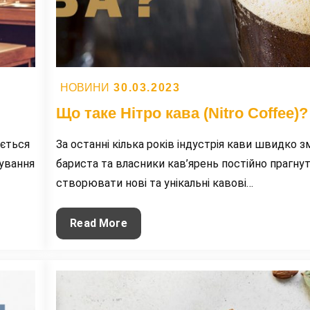
Posted
30.03.2023
НОВИНИ
on
Що таке Нітро кава (Nitro Coffee)?
юється
За останні кілька років індустрія кави швидко зм
чування
бариста та власники кав’ярень постійно прагну
створювати нові та унікальні кавові…
Що
Read More
таке
Нітро
кава
(Nitro