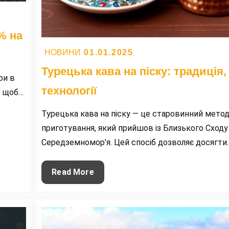
% на
Posted
01.01.2025
НОВИНИ
on
Турецька кава на піску: традиція, 
ри в
технології
, щоб…
Турецька кава на піску — це старовинний мето
приготування, який прийшов із Близького Сходу
Середземномор’я. Цей спосіб дозволяє досягти
Турецька
Read More
кава
на
піску:
традиція,