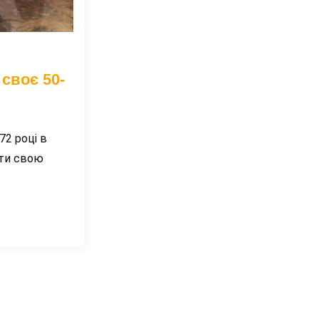
своє 50-
72 році в
ити свою