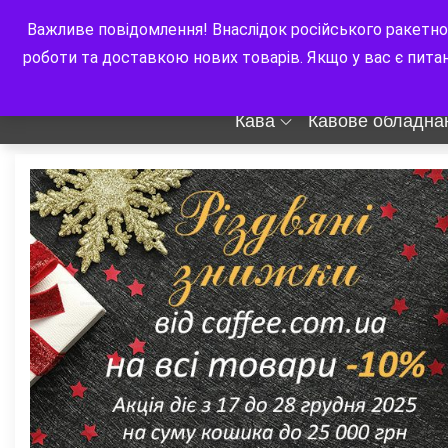
Skip
+38 (067) 232 0897
info@caffee.com.ua
м. Київ, бульв. Ва
Важливе повідомлення! Внаслідок російського ракетно
to
роботи та доставкою нових товарів. Якщо у вас є пита
caffee.com.ua
content
Кава
Кавове обладна