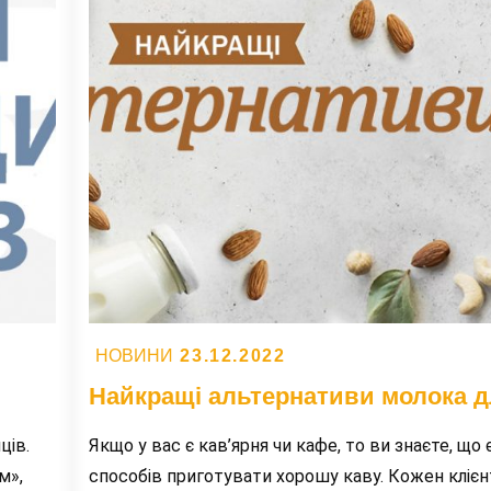
Coffee)?
Posted
23.12.2022
НОВИНИ
on
Найкращі альтернативи молока д
ців.
Якщо у вас є кав’ярня чи кафе, то ви знаєте, що 
м»,
способів приготувати хорошу каву. Кожен кліє