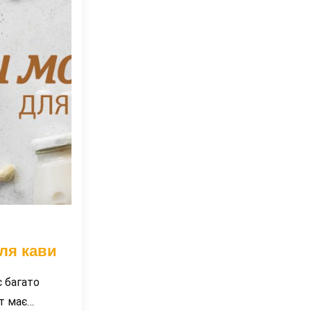
ля кави
є багато
нт має…