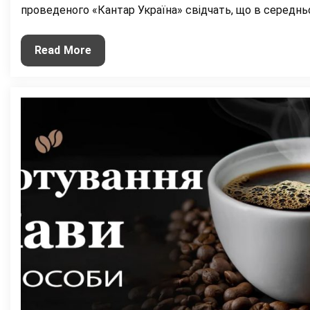
проведеного «Кантар Україна» свідчать, що в середн
Кавові
Read More
тренди
2023
року