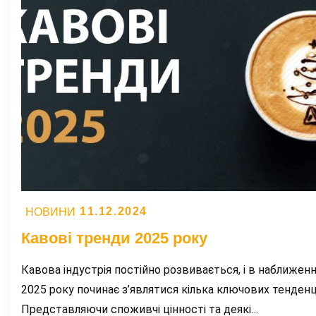
Posted
11.12.2024
НОВИНИ
on
Кавові тренди 2025 року
Кавова індустрія постійно розвивається, і в наближенн
2025 року починає з’являтися кілька ключових тенденц
Представляючи споживчі цінності та деякі…