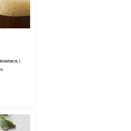
інилася, і
ть