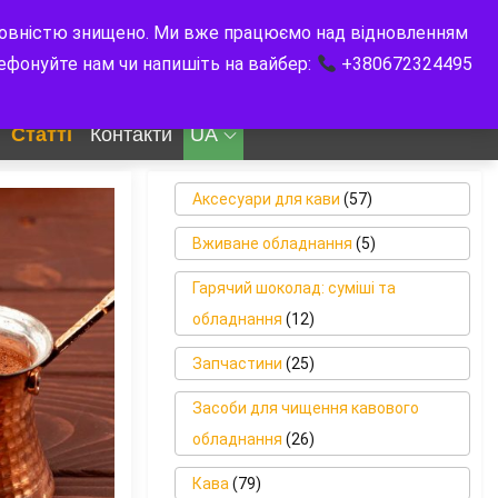
и повністю знищено. Ми вже працюємо над відновленням
0
лефонуйте нам чи напишіть на вайбер:
+380672324495
0
₴
Статті
Контакти
UA
Аксесуари для кави
(57)
Вживане обладнання
(5)
Гарячий шоколад: суміші та
обладнання
(12)
Запчастини
(25)
Засоби для чищення кавового
обладнання
(26)
Кава
(79)