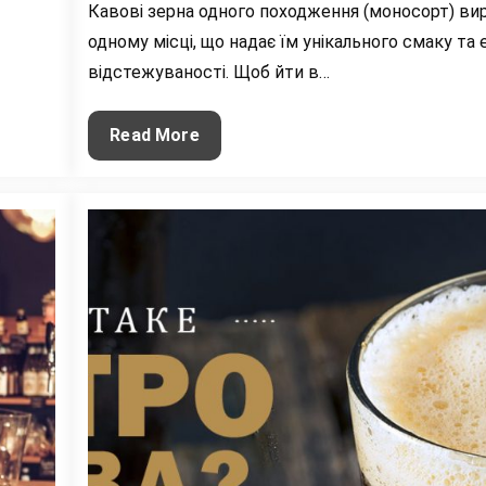
Кавові зерна одного походження (моносорт) в
одному місці, що надає їм унікального смаку та 
відстежуваності. Щоб йти в…
Що
Read More
таке
Моносорт
кави
(Single
Origin
Coffee)?