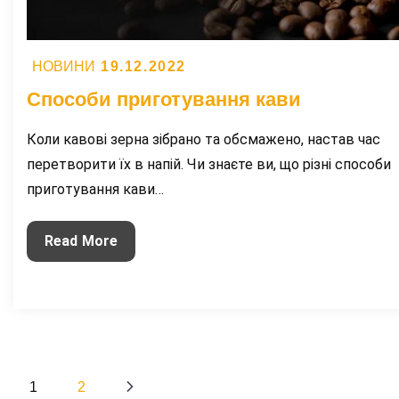
Posted
19.12.2022
НОВИНИ
on
Способи приготування кави
Коли кавові зерна зібрано та обсмажено, настав час
перетворити їх в напій. Чи знаєте ви, що різні способи
приготування кави…
Способи
Read More
приготування
кави
Пагінація
1
2