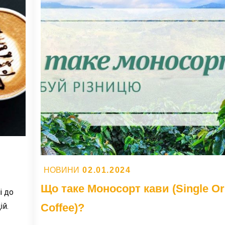
смак
і
технології
Posted
02.01.2024
НОВИНИ
on
Що таке Моносорт кави (Single Or
і до
ій.
Coffee)?