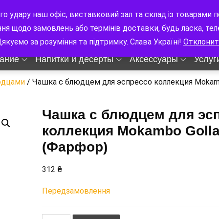
цлава Гавела 8
9:00-18:00 Пн-Сб
го удару наш офіс, виставковий зал та склад із товарам
ння щодо замовлень або термінів доставки, будь ласка, те
якуємо за розуміння та підтримку. Слава Україні!
Отклонит
ание
Напитки и десерты
Аксессуары
Услуг
юдцами
/ Чашка с блюдцем для эспрессо коллекция Mokamb
Чашка с блюдцем для эс
коллекция Mokambo Goll
(Фарфор)
312
₴
Передзамовлення