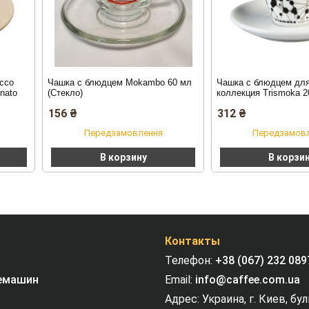
ссо
Чашка с блюдцем Mokambo 60 мл
Чашка с блюдцем для
nato
(Стекло)
коллекция Trismoka 2
156
₴
312
₴
Передзамовлення
Передзамов
В корзину
В корзи
Контакты
Телефон:
+38 (067) 232 089
емашин
Email:
info@caffee.com.ua
Адрес: Украина, г. Киев, бу