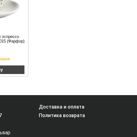
 эспрессо
015 (Фарфор)
лення
ну
Доставка и оплата
7
Политика возврата
львар