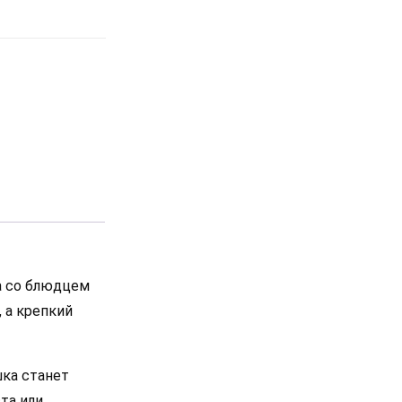
а со блюдцем
 а крепкий
шка станет
та или