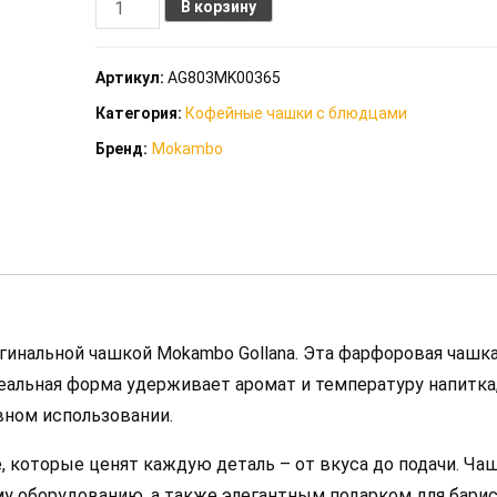
Количество
В корзину
товара
Чашка
Артикул:
AG803MK00365
с
Категория:
Кофейные чашки с блюдцами
блюдцем
Бренд:
Mokambo
для
эспрессо
коллекция
Mokambo
Gollana
(Фарфор)
гинальной чашкой Mokambo Gollana. Эта фарфоровая чашк
деальная форма удерживает аромат и температуру напитка,
вном использовании.
, которые ценят каждую деталь – от вкуса до подачи. Ча
 оборудованию, а также элегантным подарком для барис