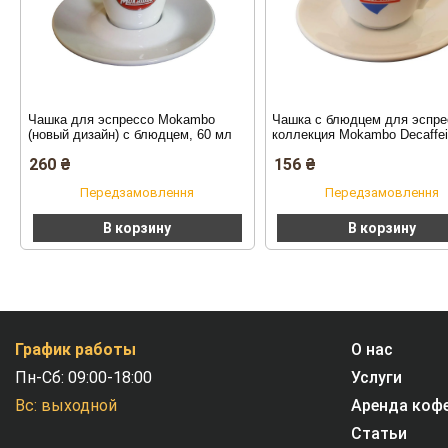
Чашка для эспрессо Mokambo
Чашка с блюдцем для эспре
(новый дизайн) с блюдцем, 60 мл
коллекция Mokambo Decaffei
(Фарфор)
260
₴
156
₴
Передзамовлення
Передзамовлення
В корзину
В корзину
График работы
О нас
Пн-Сб: 09:00-18:00
Услуги
Вс: выходной
Аренда коф
Статьи