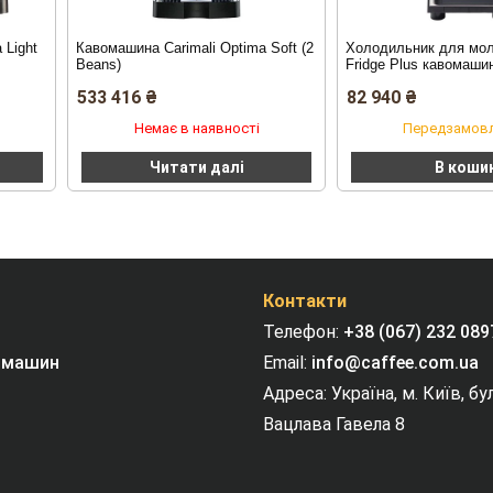
 Light
Кавомашина Carimali Optima Soft (2
Холодильник для моло
Beans)
Fridge Plus кавомаши
Optima
533 416
₴
82 940
₴
Немає в наявності
Передзамов
Читати далі
В коши
Контакти
Телефон:
+38 (067) 232 089
омашин
Email:
info@caffee.com.ua
Адреса: Україна, м. Київ, б
Вацлава Гавела 8