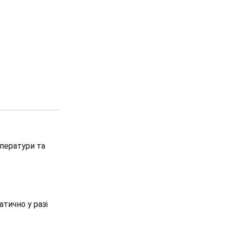
мператури та
тично у разі