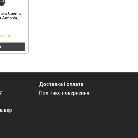
ка Carimali
н Armonia,
лення
к
Доставка і оплата
7
Політика повернення
ульвар