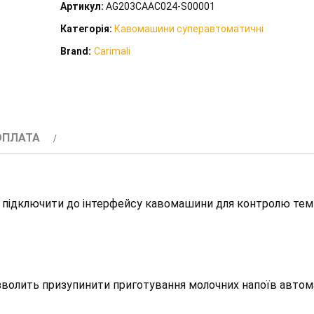
Артикул:
AG203CAAC024-S00001
Carimali
Категорія:
Кавомашини суперавтоматичні
Silver
Brand:
Carimali
Fridge
S/D
кількість
ОПЛАТА
на підключити до інтерфейсу кавомашини для контролю те
волить призупинити приготування молочних напоїв автома