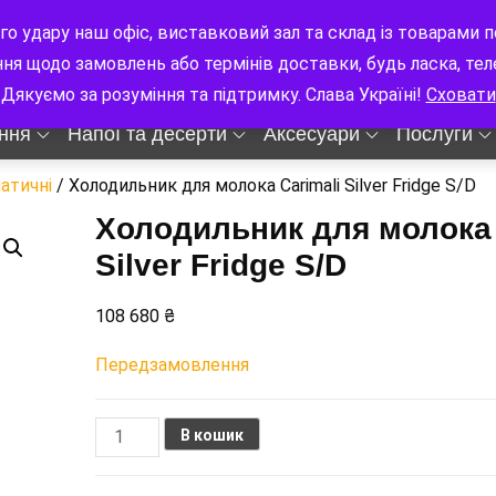
цлава Гавела 8
9:00-18:00 Пн-Сб
го удару наш офіс, виставковий зал та склад із товарам
ння щодо замовлень або термінів доставки, будь ласка, те
Дякуємо за розуміння та підтримку. Слава Україні!
Сховати
ння
Напої та десерти
Аксесуари
Послуги
атичні
/ Холодильник для молока Carimali Silver Fridge S/D
Холодильник для молока 
Silver Fridge S/D
108 680
₴
Передзамовлення
Холодильник
В кошик
для
молока