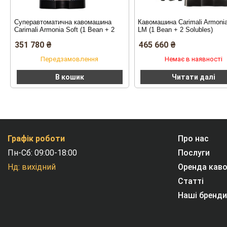
Суперавтоматична кавомашина
Кавомашина Carimali Armonia
Carimali Armonia Soft (1 Bean + 2
LM (1 Bean + 2 Solubles)
Solubles)
351 780
₴
465 660
₴
Передзамовлення
Немає в наявності
В кошик
Читати далі
Графік роботи
Про нас
Пн-Сб: 09:00-18:00
Послуги
Нд: вихідний
Оренда кав
Статті
Наші бренди