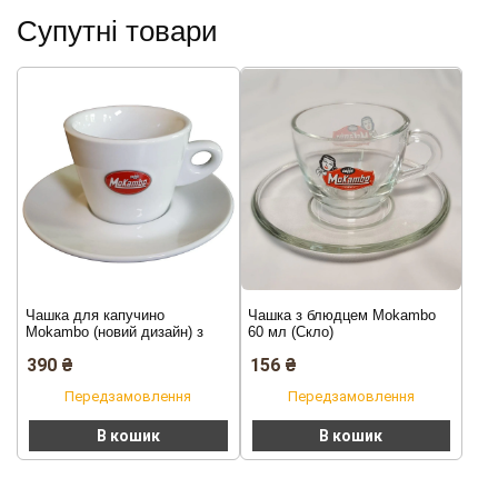
Супутні товари
Чашка для капучино
Чашка з блюдцем Mokambo
Mokambo (новий дизайн) з
60 мл (Скло)
блюдцем, 180 мл
390
₴
156
₴
Передзамовлення
Передзамовлення
В кошик
В кошик