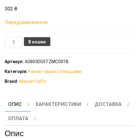
302
₴
Передзамовлення
Чашка
В кошик
з
блюдцем
Артикул:
AG803DG5TZMCO01B
еспресо
Категорія:
Кавові чашки з блюдцями
Manuel
Brand:
Manuel Caffe
White
Collection
80
ОПИС
ХАРАКТЕРИСТИКИ
ДОСТАВКА
мл
кількість
ОПЛАТА
Опис