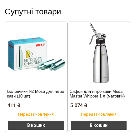
Супутні товари
Балончики N2 Mosa для нітро
Сифон для нітро кави Mosa
кави (10 шт)
Master Whipper 1 л (матовий)
411
₴
5 074
₴
Передзамовлення
Передзамовлення
В кошик
В кошик