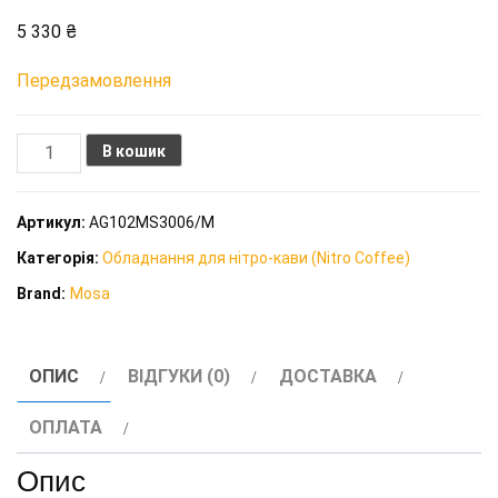
5 330
₴
Передзамовлення
Сифон
В кошик
для
нітро
Артикул:
AG102MS3006/M
кави
Категорія:
Обладнання для нітро-кави (Nitro Coffee)
Mosa
Brand:
Mosa
Master
Whipper
1
ОПИС
ВІДГУКИ (0)
ДОСТАВКА
л
(Хром)
ОПЛАТА
кількість
Опис