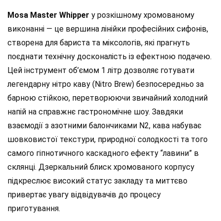
Mosa Master Whipper
у розкішному хромованому
виконанні — це вершина лінійки професійних сифонів,
створена для бариста та міксологів, які прагнуть
поєднати технічну досконалість із ефектною подачею.
Цей інструмент об’ємом 1 літр дозволяє готувати
легендарну нітро каву (Nitro Brew) безпосередньо за
барною стійкою, перетворюючи звичайний холодний
напій на справжнє гастрономічне шоу. Завдяки
взаємодії з азотними балончиками N2, кава набуває
шовковистої текстури, природної солодкості та того
самого гіпнотичного каскадного ефекту “лавини” в
склянці. Дзеркальний блиск хромованого корпусу
підкреслює високий статус закладу та миттєво
привертає увагу відвідувачів до процесу
приготування.