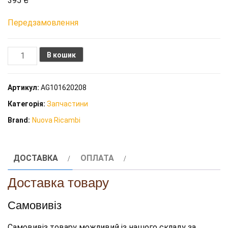
395
₴
Передзамовлення
Термометр
В кошик
для
молочника(джагу)
Артикул:
AG101620208
NR
Категорія:
Запчастини
кількість
Brand:
Nuova Ricambi
ДОСТАВКА
ОПЛАТА
Доставка товару
Самовивіз
Самовивіз товару можливий із нашого складу за