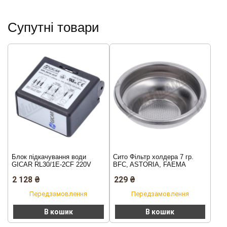
Супутні товари
Блок підкачування води
Сито Фільтр холдера 7 гр.
GICAR RL30/1E-2CF 220V
BFC, ASTORIA, FAEMA
2 128
₴
229
₴
Передзамовлення
Передзамовлення
В кошик
В кошик