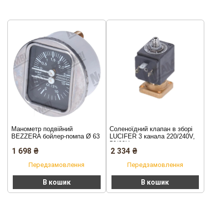
Манометр подвійний
Соленоїдний клапан в зборі
BEZZERA бойлер-помпа Ø 63
LUCIFER 3 канала 220/240V,
мм
50/60Hz
1 698
₴
2 334
₴
Передзамовлення
Передзамовлення
В кошик
В кошик