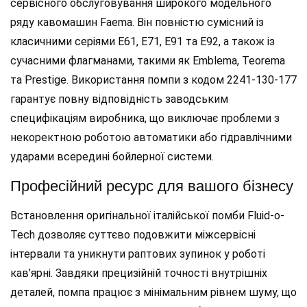
сервісного обслуговування широкого модельного
ряду кавомашин Faema. Він повністю сумісний із
класичними серіями E61, E71, E91 та E92, а також із
сучасними флагманами, такими як Emblema, Teorema
та Prestige. Використання помпи з кодом 2241-130-177
гарантує повну відповідність заводським
специфікаціям виробника, що виключає проблеми з
некоректною роботою автоматики або гідравлічними
ударами всередині бойлерної системи.
Професійний ресурс для вашого бізнесу
Встановлення оригінальної італійської помби Fluid-o-
Tech дозволяє суттєво подовжити міжсервісні
інтервали та уникнути раптових зупинок у роботі
кав’ярні. Завдяки прецизійній точності внутрішніх
деталей, помпа працює з мінімальним рівнем шуму, що