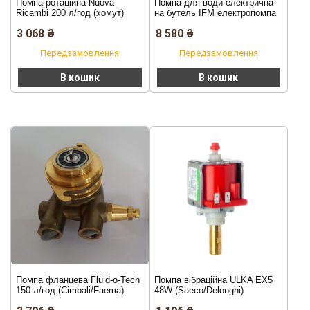
Помпа ротаційна Nuova
Помпа для води електрична
Ricambi 200 л/год (хомут)
на бутель IFM електропомпа
автоматична
3 068
₴
8 580
₴
Передзамовлення
Передзамовлення
В кошик
В кошик
Помпа фланцева Fluid-o-Tech
Помпа вібраційна ULKA EX5
150 л/год (Cimbali/Faema)
48W (Saeco/Delonghi)