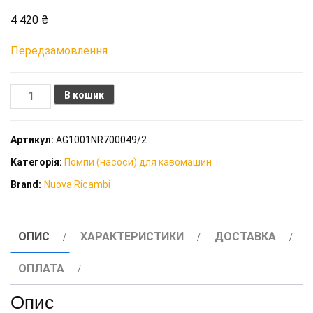
4 420
₴
Передзамовлення
Помпа
В кошик
фланцева
Fluid-
Артикул:
AG1001NR700049/2
o-
Категорія:
Помпи (насоси) для кавомашин
Tech
Brand:
Nuova Ricambi
200
л/
год
ОПИС
ХАРАКТЕРИСТИКИ
ДОСТАВКА
(Faema)
кількість
ОПЛАТА
Опис