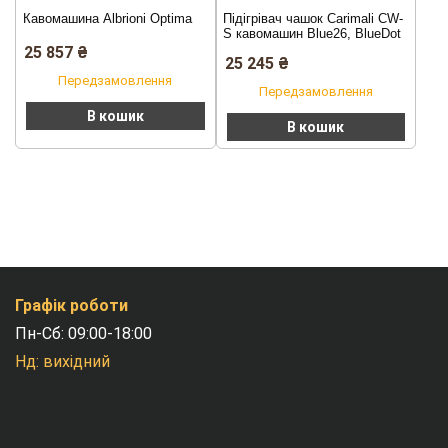
Кавомашина Albrioni Optima
Підігрівач чашок Carimali CW-
S кавомашин Blue26, BlueDot
25 857
₴
25 245
₴
Передзамовлення
Передзамовлення
В кошик
В кошик
Графік роботи
Пн-Сб: 09:00-18:00
Нд: вихідний