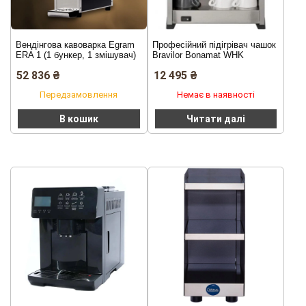
Вендінгова кавоварка Egram
Професійний підігрівач чашок
ERA 1 (1 бункер, 1 змішувач)
Bravilor Bonamat WHK
52 836
₴
12 495
₴
Передзамовлення
Немає в наявності
В кошик
Читати далі